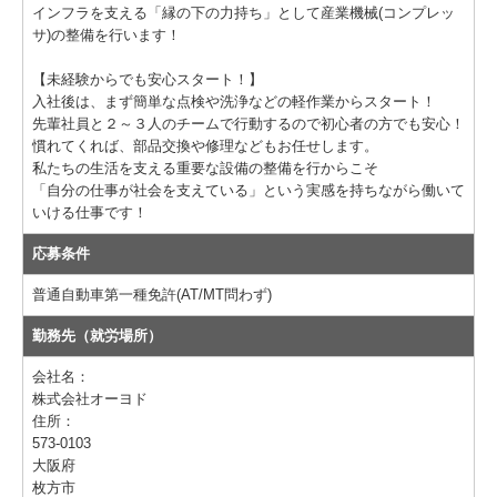
インフラを支える「縁の下の力持ち」として産業機械(コンプレッ
採用情報
サ)の整備を行います！
募集要項（産業機械本部 整備士 本社)
【未経験からでも安心スタート！】
入社後は、まず簡単な点検や洗浄などの軽作業からスタート！
募集要項（産業機械本部 整備士 枚方)
先輩社員と２～３人のチームで行動するので初心者の方でも安心！
慣れてくれば、部品交換や修理などもお任せします。
私たちの生活を支える重要な設備の整備を行からこそ
募集要項（産業機械本部 整備士 南大阪)
「自分の仕事が社会を支えている」という実感を持ちながら働いて
いける仕事です！
募集要項（産業機械本部 整備士 奈良)
応募条件
募集要項（エンジン事業本部 整備士 )
普通自動車第一種免許(AT/MT問わず)
募集要項（鉄道車両部 整備士 寝屋川 )
勤務先（就労場所）
募集要項（鉄道車両部 整備士 岡山 )
会社名：
株式会社オーヨド
Instagram
住所：
573-0103
お問い合わせ
大阪府
枚方市