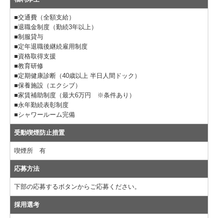
■交通費（全額支給）
■退職金制度（勤続3年以上）
■制服貸与
■定年退職後継続雇用制度
■資格取得支援
■教育研修
■定期健康診断（40歳以上 半日人間ドック）
■保養施設（エクシブ）
■家賃補助制度（最大6万円 ※条件あり）
■永年勤続表彰制度
■シャワールーム完備
受動喫煙防止措置
喫煙所 有
応募方法
下部の応募するボタンからご応募ください。
採用選考