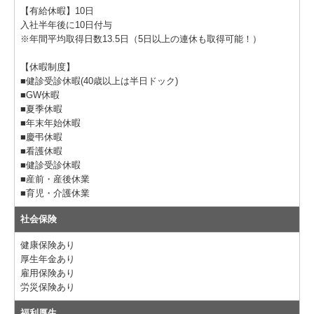
【有給休暇】10日
入社半年後に10日付与
※年間平均取得日数13.5日（5日以上の連休も取得可能！）
【休暇制度】
■健診受診休暇(40歳以上は半日ドック)
■GW休暇
■夏季休暇
■年末年始休暇
■慶弔休暇
■看護休暇
■健診受診休暇
■産前・産後休業
■育児・介護休業
社会保険
健康保険あり
厚生年金あり
雇用保険あり
労災保険あり
福利厚生