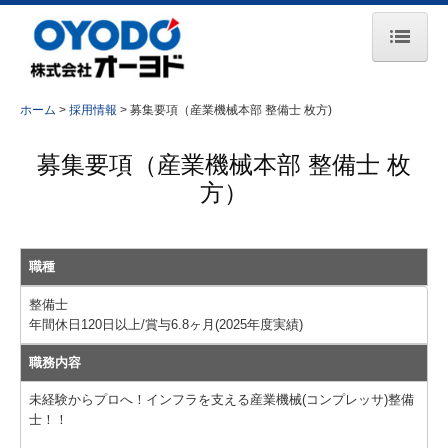
ホーム
ホーム
採用情報
募集要項（産業機械本部 整備士 枚方)
お知らせ
募集要項（産業機械本部 整備士 枚
会社案内
方）
事業所一覧
主要取引先
職種
事業紹介
整備士
年間休日120日以上/賞与6.8ヶ月(2025年度実績)
コンプレッサ事業
職務内容
エンジン事業
未経験からプロへ！インフラを支える産業機械(コンプレッサ)整備
士！！
鉄道保守車両事業