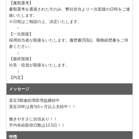
【書類選考】
書類選考を通過された方のみ、弊社担当より一次面接の日時をご連
絡いたします。
※日程はご相談の上、決定いたします。
↓
【一次面接】
採用担当者が面接をいたします。履歴書(写貼)、職務経歴書をご持
参ください。
↓
【最終面接】
社長・役員が面接をいたします。
↓
【内定】
メッセージ
直近3期連続増収増益継続中
直近10年は賞与5ヶ月以上支給中！！
働きやすさに自信あり！！
平均有給取得日数は13.5日！！
特徴