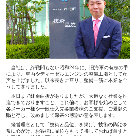
個人情報保護方針
当社は、終戦間もない昭和24年に、旧海軍の有志の手
により、車両やディーゼルエンジンの整備工場として産
声を上げました。以来長きに亘り、整備一筋に本業を全
うし
て参りました。
本日まで紆余曲折がありましたが、大過なく社業を推
進できておりますこと、これ偏に、
お客様を始めとして
各メーカー様や一般仕入先各業者様のご支援、ご愛願の
賜と存じ、改めまし
て深甚の感謝の意を表します。
経営理念として「技術と品位」を掲げ、技術の陶冶を
常に心がけ、お客様に品位をもって接しておれば自ずと