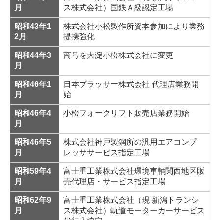
月
ス株式会社）国鉄Ａ級認定工場
昭和43年1
株式会社小松製作所資本参加により業務
2月
提携強化
昭和44年3
商号を大淀小松株式会社に変更
月
昭和46年1
日本プラッサー株式会社 代理店業務開
月
始
昭和46年4
小松フォークリフト販売店業務開始
月
昭和46年5
株式会社神戸製鋼所の汎用エアコンプ
月
レッササービス指定工場
昭和59年4
富士重工業株式会社環境車輌関西地区販
月
売代理店・サービス指定工場
昭和62年9
富士重工業株式会社（現 新潟トランシ
月
ス株式会社）軌道モーターカーサービス