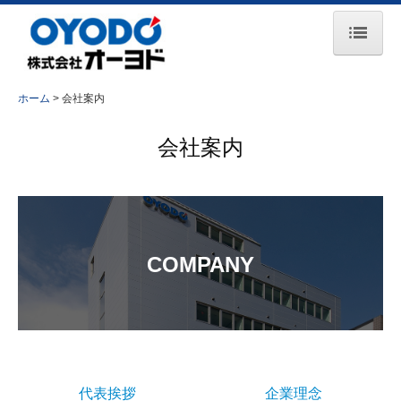
ホーム
ホーム
会社案内
お知らせ
会社案内
会社案内
事業所一覧
主要取引先
COMPANY
事業紹介
コンプレッサ事業
エンジン事業
鉄道保守車両事業
代表挨拶
企業理念