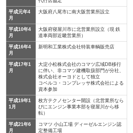
代行店協定
平成元年4
大阪府八尾市に南大阪営業所設立
月
平成10年4
大阪府寝屋川市に北営業所設立（現 鉄
月
道車両部近畿営業所）
平成16年4
新明和工業株式会社特装車輌販売店
月
平成17年1
大淀小松株式会社のコマツ広域DB移行
月
に伴い、非コマツ建機取扱部門が分社、
株式会社オーヨドとして独立
コベルコ・コンプレッサ株式会社による
資本参加
平成19年1
枚方テクノセンター開設（北営業所なら
1月
びにエンジン事業本部を寝屋川から移
転）
平成21年6
コマツ 小山工場 ディーゼルエンジン認
月
定整備工場