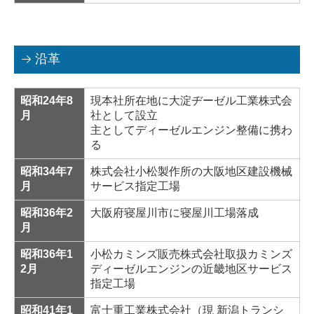
沿革
昭和24年8
現本社所在地に大淀ヂーゼル工業株式会
月
社として設立
主としてディーゼルエンジン整備に携わ
る
昭和34年7
株式会社小松製作所の大阪地区建設機械
月
サービス指定工場
昭和36年2
大阪府寝屋川市に寝屋川工場落成
月
昭和36年1
小松カミンズ販売株式会社取扱カミンズ
2月
ディーゼルエンジンの近畿地区サービス
指定工場
昭和41年1
富士重工業株式会社（現 新潟トランシ