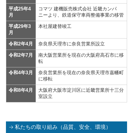
平成25年4
コマツ 建機販売株式会社 近畿カンパ
月
ニーより、鉄道保守車両整備事業の移管
平成29年3
本社屋建替竣工
月
令和2年4月
奈良県天理市に奈良営業所設立
令和2年7月
南大阪営業所を現在の大阪府高石市に移
転
令和4年3月
奈良営業所を現在の奈良県天理市嘉幡町
に移転
令和8年4月
大阪府大阪市淀川区に近畿営業所十三分
室設立
私たちの取り組み（品質、安全、環境）