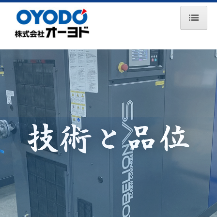
ホーム
お知らせ
会社案内
事業所一覧
主要取引先
事業紹介
コンプレッサ事業
エンジン事業
鉄道保守車両事業