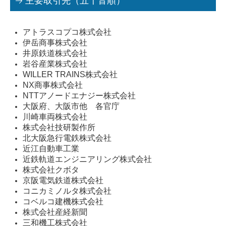
主要取引先（五十音順）
採用情報
アトラスコプコ株式会社
募集要項（産業機械本部 整備士 本社)
伊岳商事株式会社
井原鉄道株式会社
募集要項（産業機械本部 整備士 枚方)
岩谷産業株式会社
WILLER TRAINS株式会社
募集要項（産業機械本部 整備士 南大阪)
NX商事株式会社
NTTアノードエナジー株式会社
募集要項（産業機械本部 整備士 奈良)
大阪府、大阪市他 各官庁
川崎車両株式会社
募集要項（エンジン事業本部 整備士 )
株式会社技研製作所
北大阪急行電鉄株式会社
募集要項（鉄道車両部 整備士 寝屋川 )
近江自動車工業
近鉄軌道エンジニアリング株式会社
募集要項（鉄道車両部 整備士 岡山 )
株式会社クボタ
京阪電気鉄道株式会社
Instagram
コニカミノルタ株式会社
コベルコ建機株式会社
お問い合わせ
株式会社産経新聞
三和機工株式会社