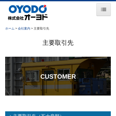
ホーム
ホーム
会社案内
主要取引先
お知らせ
主要取引先
会社案内
事業所一覧
主要取引先
CUSTOMER
事業紹介
コンプレッサ事業
エンジン事業
鉄道保守車両事業