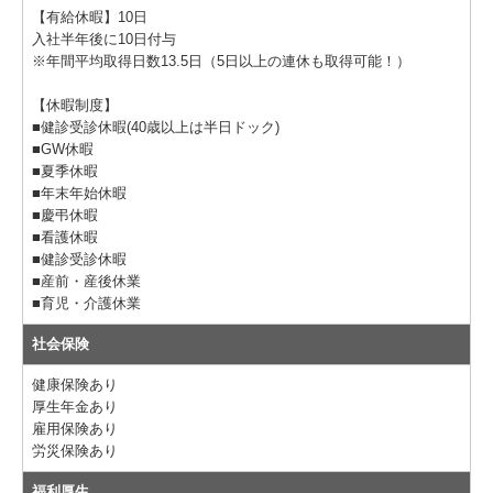
【有給休暇】10日
入社半年後に10日付与
※年間平均取得日数13.5日（5日以上の連休も取得可能！）
【休暇制度】
■健診受診休暇(40歳以上は半日ドック)
■GW休暇
■夏季休暇
■年末年始休暇
■慶弔休暇
■看護休暇
■健診受診休暇
■産前・産後休業
■育児・介護休業
社会保険
健康保険あり
厚生年金あり
雇用保険あり
労災保険あり
福利厚生