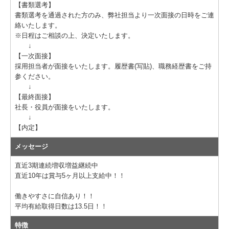
【書類選考】
書類選考を通過された方のみ、弊社担当より一次面接の日時をご連
絡いたします。
※日程はご相談の上、決定いたします。
↓
【一次面接】
採用担当者が面接をいたします。履歴書(写貼)、職務経歴書をご持
参ください。
↓
【最終面接】
社長・役員が面接をいたします。
↓
【内定】
メッセージ
直近3期連続増収増益継続中
直近10年は賞与5ヶ月以上支給中！！
働きやすさに自信あり！！
平均有給取得日数は13.5日！！
特徴