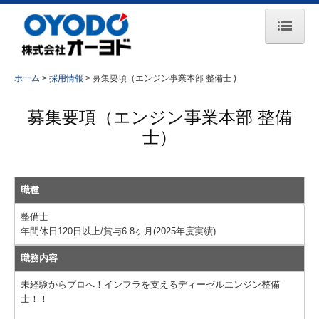
ホーム
ホーム
採用情報
募集要項（エンジン事業本部 整備士 )
お知らせ
募集要項（エンジン事業本部 整備
会社案内
士）
事業所一覧
主要取引先
職種
事業紹介
整備士
年間休日120日以上/賞与6.8ヶ月(2025年度実績)
コンプレッサ事業
職務内容
エンジン事業
未経験からプロへ！インフラを支えるディーゼルエンジン整備
士！！
鉄道保守車両事業