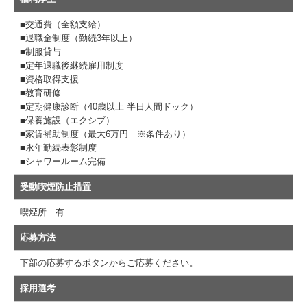
■交通費（全額支給）
■退職金制度（勤続3年以上）
■制服貸与
■定年退職後継続雇用制度
■資格取得支援
■教育研修
■定期健康診断（40歳以上 半日人間ドック）
■保養施設（エクシブ）
■家賃補助制度（最大6万円 ※条件あり）
■永年勤続表彰制度
■シャワールーム完備
受動喫煙防止措置
喫煙所 有
応募方法
下部の応募するボタンからご応募ください。
採用選考