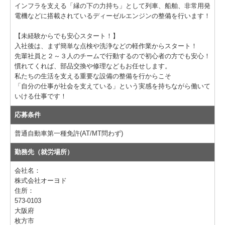
インフラを支える「縁の下の力持ち」として列車、船舶、非常用発
採用情報
電機などに搭載されているディーゼルエンジンの整備を行います！
募集要項（産業機械本部 整備士 本社)
【未経験からでも安心スタート！】
入社後は、まず簡単な点検や洗浄などの軽作業からスタート！
募集要項（産業機械本部 整備士 枚方)
先輩社員と２～３人のチームで行動するので初心者の方でも安心！
慣れてくれば、部品交換や修理などもお任せします。
私たちの生活を支える重要な設備の整備を行からこそ
募集要項（産業機械本部 整備士 南大阪)
「自分の仕事が社会を支えている」という実感を持ちながら働いて
いける仕事です！
募集要項（産業機械本部 整備士 奈良)
応募条件
募集要項（エンジン事業本部 整備士 )
普通自動車第一種免許(AT/MT問わず)
募集要項（鉄道車両部 整備士 寝屋川 )
勤務先（就労場所）
募集要項（鉄道車両部 整備士 岡山 )
会社名：
株式会社オーヨド
Instagram
住所：
573-0103
お問い合わせ
大阪府
枚方市