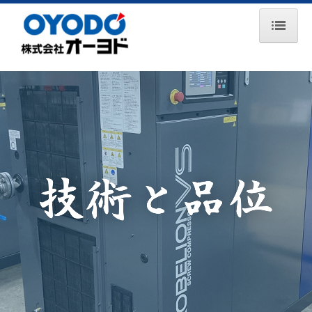
ホーム
お知らせ
会社案内
事業所一覧
主要取引先
事業紹介
コンプレッサ事業
エンジン事業
鉄道保守車両事業