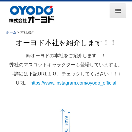
ホーム
ホーム
本社紹介
お知らせ
オーヨド本社を紹介します！！
会社案内
㈱オーヨドの本社をご紹介します！！
事業所一覧
弊社のマスコットキャラクターも登場していますよ。
↓詳細は下記URLより、チェックしてください！！↓
主要取引先
URL：
https://www.instagram.com/oyodo_official
事業紹介
コンプレッサ事業
エンジン事業
鉄道保守車両事業