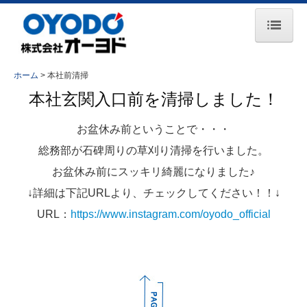
ホーム
ホーム
本社前清掃
お知らせ
本社玄関入口前を清掃しました！
会社案内
お盆休み前ということで・・・
事業所一覧
総務部が石碑周りの草刈り清掃を行いました。
お盆休み前にスッキリ綺麗になりました♪
主要取引先
↓詳細は下記URLより、チェックしてください！！↓
事業紹介
URL：
https://www.instagram.com/oyodo_official
コンプレッサ事業
エンジン事業
鉄道保守車両事業