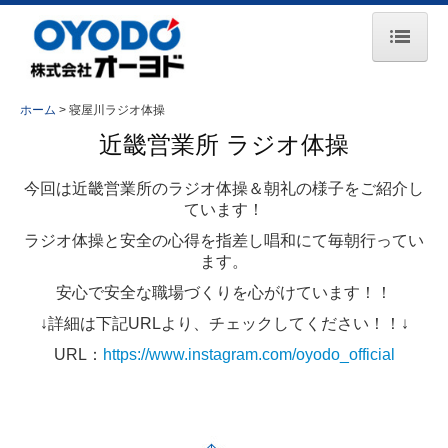
ホーム
ホーム
寝屋川ラジオ体操
お知らせ
近畿営業所 ラジオ体操
会社案内
今回は近畿営業所のラジオ体操＆朝礼の様子をご紹介し
ています！
事業所一覧
ラジオ体操と安全の心得を指差し唱和にて毎朝行ってい
主要取引先
ます。
安心で安全な職場づくりを心がけています！！
事業紹介
↓詳細は下記URLより、チェックしてください！！↓
コンプレッサ事業
URL：
https://www.instagram.com/oyodo_official
エンジン事業
鉄道保守車両事業