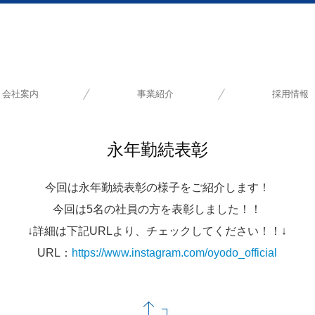
会社案内
事業紹介
採用情報
事業所一覧
主要取引先
コンプレッサ事業
鉄道保守車両事業
エンジン事業
募集要項（産業機械本
募集要項（産業機械本
募集要項（産業機械本
募集要項（産業機械本
募集要項（エンジン事
募集要項（鉄道車両部
募集要項（鉄道車両部
永年勤続表彰
今回は永年勤続表彰の様子をご紹介します！
今回は5名の社員の方を表彰しました！！
↓詳細は下記URLより、チェックしてください！！↓
URL：
https://www.instagram.com/oyodo_official