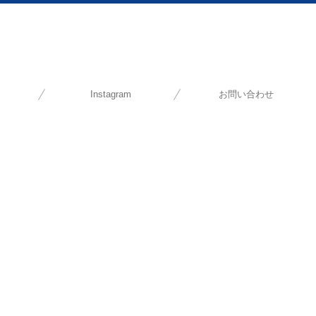
Instagram
お問い合わせ
部 整備士 本社)
部 整備士 枚方)
部 整備士 南大阪)
部 整備士 奈良)
業本部 整備士 )
 整備士 寝屋川 )
 整備士 岡山 )
個人情報保護方針