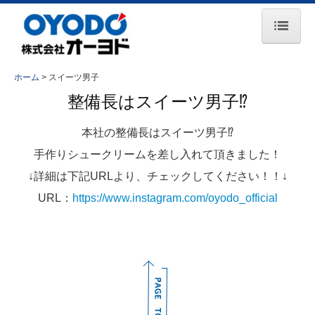
ホーム
ホーム
スイーツ男子
お知らせ
整備長はスイーツ男子⁉
会社案内
本社の整備長はスイーツ男子⁉
事業所一覧
手作りシュークリームを差し入れて頂きました！
↓詳細は下記URLより、チェックしてください！！↓
主要取引先
URL：
https://www.instagram.com/oyodo_official
事業紹介
コンプレッサ事業
エンジン事業
鉄道保守車両事業