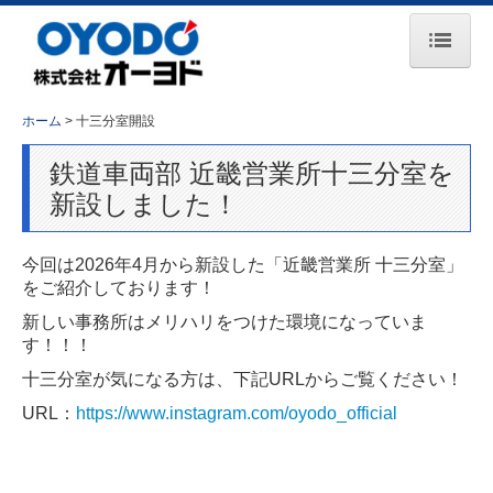
ホーム
ホーム
十三分室開設
お知らせ
鉄道車両部 近畿営業所十三分室を
会社案内
新設しました！
事業所一覧
今回は2026年4月から新設した「近畿営業所 十三分室」
主要取引先
をご紹介しております！
新しい事務所はメリハリをつけた環境になっていま
事業紹介
す！！！
コンプレッサ事業
十三分室が気になる方は、下記URLからご覧ください！
URL：
https://www.instagram.com/oyodo_official
エンジン事業
鉄道保守車両事業