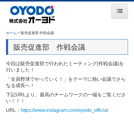
ホーム
ホーム
販売促進部 作戦会議
お知らせ
販売促進部 作戦会議
会社案内
今回は販売促進部で行われたミーティング(作戦会議)を
事業所一覧
行いました！
主要取引先
「全員野球でやっていく！」をテーマに熱い会議でさら
なる成長へ！
事業紹介
下記URLより、最高のチームワークの一端をご覧くださ
い！！！
コンプレッサ事業
URL：
https://www.instagram.com/oyodo_official
エンジン事業
鉄道保守車両事業